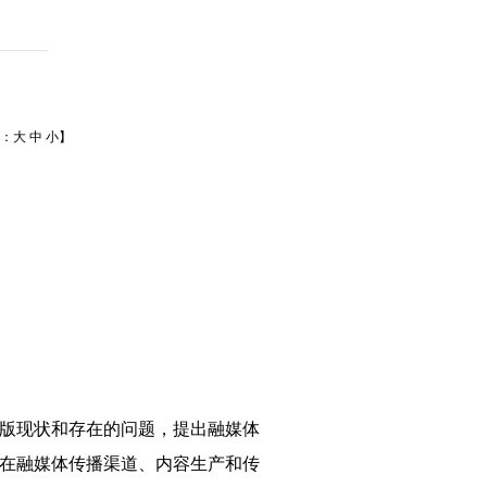
体：
大
中
小
】
出版现状和存在的问题，提出融媒体
刊在融媒体传播渠道、内容生产和传