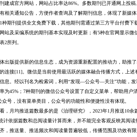
期刊建成官方网站，网站占比率达86%。多数期刊已开通网上投
有相关通知公告，方便作者查询及了解期刊信息，体现了新媒体
1种期刊提供全文免费下载，其他期刊需通过第三方平台付费下
网站及采编系统的期刊基本实现及时更新；有5种在官网显示微
表2所列。
体出版提供新的信息生态，成为资源重新配置的推动力，助推了
的连接[11]。微信是当前使用最活跃的媒体融合传播方式，上
信息。经以刊名为检索词，利用“发现—公众号—关注”功能，发现
率为45%；7种期刊的微信公众号设置了自定义菜单，帮助用户
有公众号，没有菜单类目，公众号的功能性和便捷性没有体现。
看，月均推送篇数最多的是《治理研究》，2023年1月推送10
阅读量统计依据篇数和总阅读量计算而来，并不能完全客观反映其阅
齐，推送量、推送频次和阅读量普遍较低，传播范围及功效有限