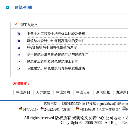
建筑•机械
理工类论文
中美土木工程硕士培养体系比较及分析
建筑结构设计中如何提高建筑的安全性
WA建筑奖与中国当代建筑的发展
基于建筑经济角度的建筑产品与建筑生产
建筑施工管理及绿色建筑施工管理
节能建筑、绿色建筑与可持续发展建筑
友情链接：
中国期刊
万方数据
中国知网
中国记者
新闻出版
龙源期
咨询电话： 13891856539 欢迎投稿：
gmlwfbzx@163.com
617765117
243223901
（发表）
741156950（论文写作指导）
All rights reserved 版权所有 光明论文发表中心 公司地
CopyRight © 2006-2009 All Rights Res