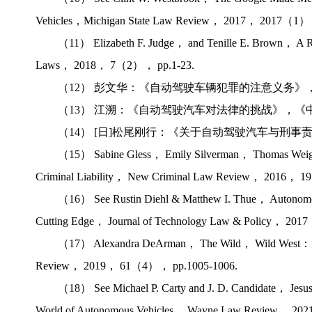
Vehicles，Michigan State Law Review， 2017， 2017（1），
（11） Elizabeth F. Judge， and Tenille E. Brown， A 
Laws， 2018， 7（2）， pp.1-23.
（12） 彭文华：《自动驾驶车辆犯罪的注意义务》，
（13） 江溯：《自动驾驶汽车对法律的挑战》，《中
（14） [日]松尾刚行：《关于自动驾驶汽车与刑事
（15） Sabine Gless， Emily Silverman， Thomas Weige
Criminal Liability， New Criminal Law Review， 2016， 
（16） See Rustin Diehl & Matthew I. Thue， Autonomous 
Cutting Edge， Journal of Technology Law & Policy， 20
（17） Alexandra DeArman， The Wild， Wild West： A Ca
Review， 2019， 61（4）， pp.1005-1006.
（18） See Michael P. Carty and J. D. Candidate， Jesus
World of Autonomous Vehicles， Wayne Law Review， 2