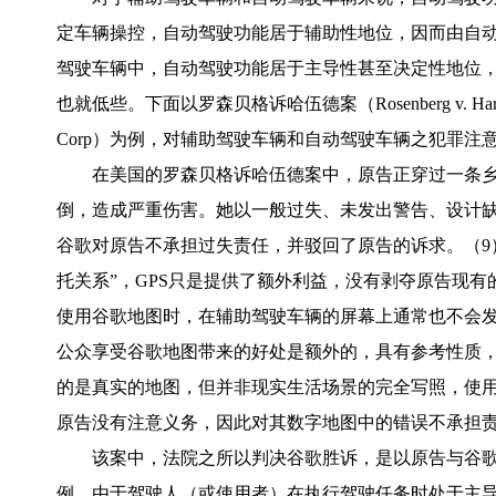
定车辆操控，自动驾驶功能居于辅助性地位，因而由自
驾驶车辆中，自动驾驶功能居于主导性甚至决定性地位
也就低些。下面以罗森贝格诉哈伍德案（Rosenberg v. Harwo
Corp）为例，对辅助驾驶车辆和自动驾驶车辆之犯罪注
在美国的罗森贝格诉哈伍德案中，原告正穿过一条乡
倒，造成严重伤害。她以一般过失、未发出警告、设计缺
谷歌对原告不承担过失责任，并驳回了原告的诉求。（9
托关系”，GPS只是提供了额外利益，没有剥夺原告现有
使用谷歌地图时，在辅助驾驶车辆的屏幕上通常也不会
公众享受谷歌地图带来的好处是额外的，具有参考性质
的是真实的地图，但并非现实生活场景的完全写照，使用
原告没有注意义务，因此对其数字地图中的错误不承担责任
该案中，法院之所以判决谷歌胜诉，是以原告与谷歌
例，由于驾驶人（或使用者）在执行驾驶任务时处于主导