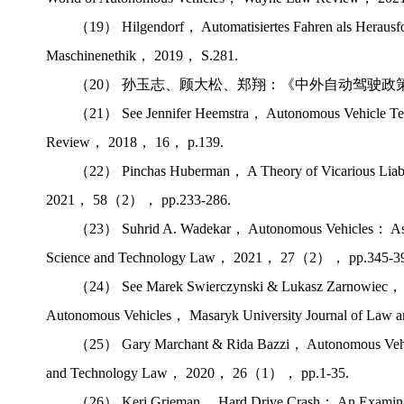
（19） Hilgendorf， Automatisiertes Fahren als Heraus
Maschinenethik， 2019， S.281.
（20） 孙玉志、顾大松、郑翔：《中外自动驾驶政策法
（21） See Jennifer Heemstra， Autonomous Vehicle Tech
Review， 2018， 16， p.139.
（22） Pinchas Huberman， A Theory of Vicarious Liab
2021， 58（2）， pp.233-286.
（23） Suhrid A. Wadekar， Autonomous Vehicles： As M
Science and Technology Law， 2021， 27（2）， pp.345-39
（24） See Marek Swierczynski & Lukasz Zarnowiec， Law 
Autonomous Vehicles， Masaryk University Journal of L
（25） Gary Marchant & Rida Bazzi， Autonomous Vehicle
and Technology Law， 2020， 26（1）， pp.1-35.
（26） Keri Grieman， Hard Drive Crash： An Examination o