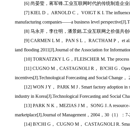
[6] 尚晏莹，蒋军锋.工业互联网时代的传统制造企业商业模
[7] KIEL D， ARNOLD C， VOIGT K I. The influence of the
manufacturing companies——a business level perspective[
[8] 马永开，李仕明，潘景銘.工业互联网之价值共创模式[J
[9] CARMEN L M， PAN S L， RACTHAM P， et al.ICT-En
iand flooding 2011[J].Journal of the Association for Inf
[10] TORNATZKY L G，FLEISCHER M. The process of 
[11] CUGNO M，CASTAGNOLI R， B?CHI G . Openness to 
incentives[J].Technological Forecasting and Social Cha
[12] WON J Y， PARK M J . Smart factory adoption in sm
industry in Korea[J].Technological Forecasting and Soc
[13] PARK N K，MEZIAS J M， SONG J. A resource-based vi
marketplace[J].Journal of Management，2004，30（1）：7
[14] B?CHI G， CUGNO M， CASTAGNOLI R. Smart factory