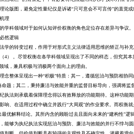
理论版图，避免定性量纪仅是诉诸“只可意会不可言传”的直觉或
机理
的学科领域对于如何认知评价权衡的角色定位存在差异与争议。
必然逻辑
法学的转变过程，作用于对形式主义法律适用思维的矫正与补充
（4） 。尽管权衡在各学科领域呈现出了不同的样态，但究其本
用领域，兼具积极与消极两个面向上的理由。
理念整体呈现出一种“积极”特质：其一，遵循惩治与预防相协同
略命题；其二，秉持廉洁与效能并重的监督目标导向，强调将监
纪执法则承载着保障理念得以有效释放的功能期待。这种功能期
影响、在适用过程中确立并践行“大局观”的作业要求。而权衡就
出最优解释结论。其所内含的顾盼过去且面向未来的“建构性”逻辑
，能够为执纪执法实现惩治与预防、廉洁与效能的并行不悖与圆
值判断，但价值判断具有较强的主观性及不确定性，潜藏着滑向