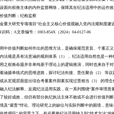
设面向权衡主体的内外监督网络，保障其在纪法适用中的运作效
价值判断；纪检监察
重大研究专项项目“社会主义核心价值观融入党内法规制度建设的创
码：A文章编号：1003-854X（2024）04-0127-06
用中价值判断如何作出的思维方法，是确保规范意旨、个案正义
内法规是具有法意涵的规则体系（1）， 纪法适用自然也是一种
用之权衡命题并非单纯基于理论上的逻辑推演，同时也来自于对
着涵摄单线式的思维进路，探讨纪法衔接、责任聚合（2） 等议
或从宏观层面提出综合考量案件因素实现过责相当（3） 的理念
融入纪法解释。反观纪法适用实践，在一系列围绕“案件审理质
了较好成效，但仍有部分执纪执法主体不敢或不会进行价值判断
境及“避责”悖论。理论研究上的缺位与实际判断中的困境，意味
依然艰巨” 的背景之下，有必要将纪法适用纳入到“技术方法”