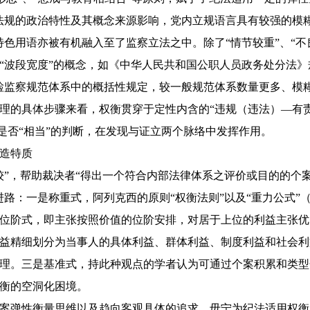
法规的政治特性及其概念来源影响，党内立规语言具有较强的模糊
特色用语亦被有机融入至了监察立法之中。除了“情节较重”、“
“波段宽度”的概念，如《中华人民共和国公职人员政务处分法》规
检监察规范体系中的概括性规定，较一般规范体系数量更多、模
理的具体步骤来看，权衡贯穿于定性内含的“违规（违法）—有责
”是否“相当”的判断，在发现与证立两个脉络中发挥作用。
造特质
较”，帮助裁决者“得出一个符合内部法律体系之评价或目的的个案
路：一是称重式，阿列克西的原则“权衡法则”以及“重力公式”（
位阶式，即主张按照价值的位阶安排，对居于上位的利益主张优
利益精细划分为当事人的具体利益、群体利益、制度利益和社会利
理。三是基准式，持此种观点的学者认为可通过个案积累和类型
衡的空洞化困境。
案弹性衡量思维以及趋向客观具体的追求，毋宁为纪法适用权衡