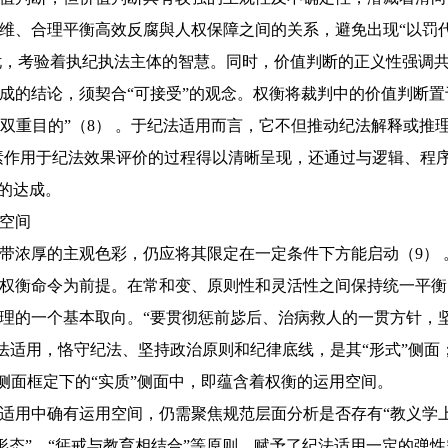
维、合理平衡高效反腐與人权保障之间的关系，避免出现“以罚代刑
隐忧，考验着执纪执法主体的智慧。同时，价值判断的正义性强调共
成的结论，须契合“可接受”的观念。权衡将裁判中的价值判断
服双重目的”（8） 。于纪法适用而言，它不但推动纪法解释或推理
因素作用于纪法效果评价的过程得以清晰呈现，还通过与逻辑、程
”的达成。
空间
带浓厚的主观色彩，仍应将其限定在一定条件下方能启动（9） 
权衡命令为前提。在常和变、原则性和灵活性之间保持统一平衡
理的一个基本取向。“要贯彻惩前毖后、治病救人的一贯方针，
至纪法适用，恪守纪法、坚持政治原则和纪律底线，是其“形式”侧
”侧面框定下的“实质”侧面中，即蕴含着权衡的运用空间。
适用中确有运用空间，仍需聚焦规范层面分析是否存有“教义学上的
种形态”、“惩戒与教育相结合”等原则，赋予了纪法适用一定的弹