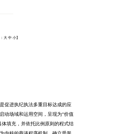
体：
大
中
小
】
是促进执纪执法多重目标达成的应
启动场域和运用空间，呈现为“价值
具体填充，并依托比例原则的程式结
为内核的商谈程序机制、确立受形