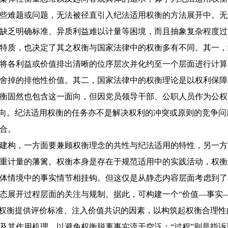
些难题或问题，无法被径直引入纪法适用权衡的方法展开中。无
缺乏明确标准、异质利益难以计量等困境，而且抽象复杂程度过
特质，也决定了其之权衡与国家法律中的权衡多有不同。其一，
将各利益或价值排出清晰的位序层次并化约至一个层面进行计算
舍掉的排他性价值。其二，国家法律中的权衡理论是以权利保障
衡固然也包含这一面向，但因党员领导干部、公职人员作为公权
面向。纪法适用权衡的任务亦不是解决权利的冲突或原则的竞争
合。
建构，一方面要兼顾权衡理念的共性与纪法适用的特性，另一方
重计量的藩篱。权衡本身是存在于规范适用中的实践活动，权衡
体情境中的事实情节相挂钩。但这仅是从静态内容层面考虑到了
态展开过程层面的关注与规制。据此，可构建一个“价值—事实
为权衡提供评价标准、注入价值共识的因素，以构筑起权衡合理性
及其作用机理，以避免权衡脱离事实流于空泛；“过程”则是指