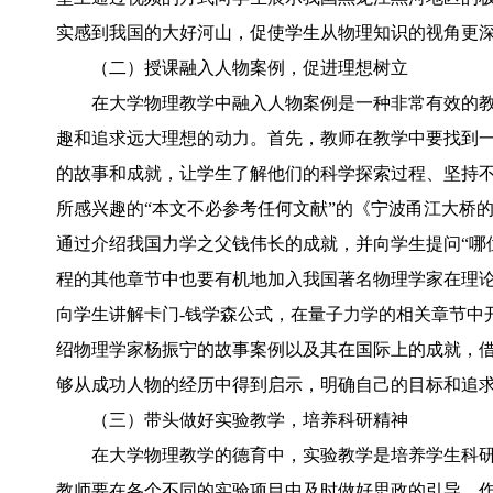
实感到我国的大好河山，促使学生从物理知识的视角更
（二）授课融入人物案例，促进理想树立
在大学物理教学中融入人物案例是一种非常有效的
趣和追求远大理想的动力。首先，教师在教学中要找到
的故事和成就，让学生了解他们的科学探索过程、坚持
所感兴趣的“本文不必参考任何文献”的《宁波甬江大桥
通过介绍我国力学之父钱伟长的成就，并向学生提问“哪
程的其他章节中也要有机地加入我国著名物理学家在理论
向学生讲解卡门-钱学森公式，在量子力学的相关章节中开
绍物理学家杨振宁的故事案例以及其在国际上的成就，
够从成功人物的经历中得到启示，明确自己的目标和追
（三）带头做好实验教学，培养科研精神
在大学物理教学的德育中，实验教学是培养学生科
教师要在各个不同的实验项目中及时做好思政的引导。