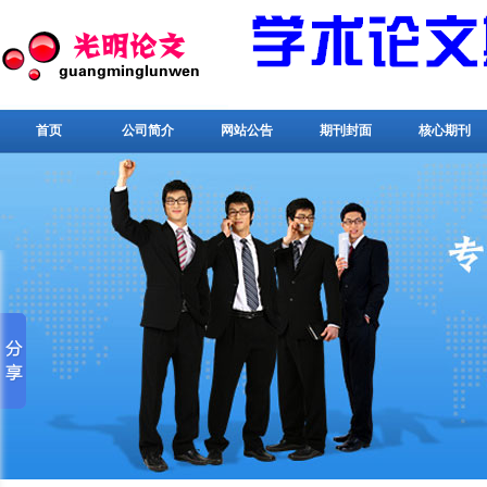
首页
公司简介
网站公告
期刊封面
核心期刊